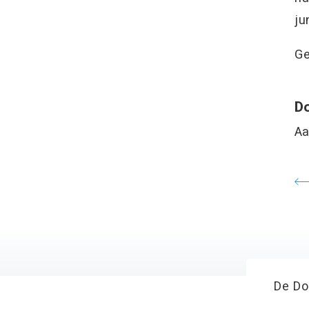
ju
Ge
Do
Aa
De Do