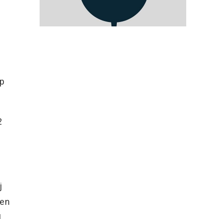
ep
2
j
len
1