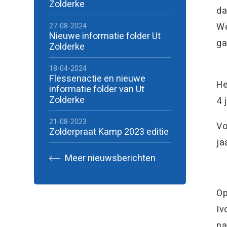
Zolderke
da
We
27-08-2024
Nieuwe informatie folder Ut
ga
Zolderke
18-04-2024
Flessenactie en nieuwe
He
informatie folder van Ut
Zolderke
4 
21-08-2023
Vo
Zolderpraat Kamp 2023 editie
ja
Meer nieuwsberichten
Op
Iv
n