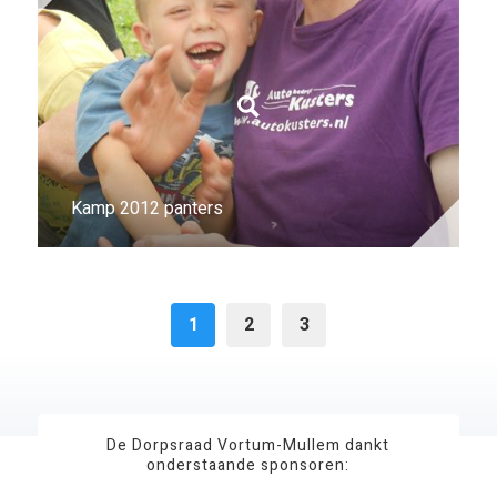
Kamp 2012 panters
1
2
3
De Dorpsraad Vortum-Mullem dankt
onderstaande sponsoren: